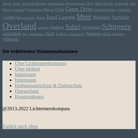
Angst
Arena
Aus dem Flugzug
bahnfahren
Begegnungen
Berg
Blaue Stunde
bushwalk
Dan
Game Drive
Fluss
Brown
featured
Filmkulisse
Fliegen
Gedankenchaos
Gladiator
Meer
Insel
Lagune
Guided
Mittelalter
Nachtflug
Hängebrücke
Höhle
Overland
Schippern
Safari
Radtour
Schauplatz
paddeln
schlendern
Stadt
Wandern
See
sightseeing
Twilight
Unterkunft
Whale Watching
Wildpark
Die beliebtesten Momentaufnahmen
Über Lichtermeerkompass
Über globesi
Impressum
Impressum
Haftungsausschuss & Datenschutz
Datenschutz
Kooperationen
@2013-2022 Lichtermeerkompass
Zurück nach oben