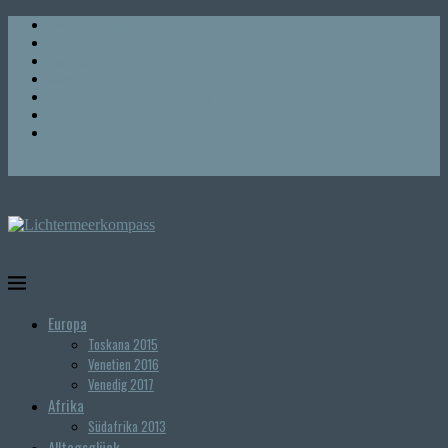
Über Lichtermeerkompass
Über globesi
Impressum
Impressum
Haftungsausschuss & Datenschutz
Datenschutz
Kooperationen
Europa
Toskana 2015
Venetien 2016
Venedig 2017
Afrika
Südafrika 2013
Alltagsglück