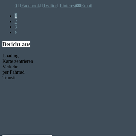
0
Facebook
Twitter
Pinterest
Email
1
2
3
Bericht aus
Loading
Karte zentrieren
Verkehr
per Fahrrad
Transit