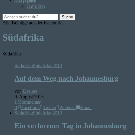
SSW & Baby
Suche
Alle Beiträge aus der Kategorie:
Südafrika
Südafrika
Südafrika
Südafrika 2013
Auf dem Weg nach Johannesburg
von
Desiree
9. August 2013
1 Kommentar
0
Facebook
Twitter
Pinterest
Email
Südafrika
Südafrika 2013
Ein verlorener Tag in Johannesburg