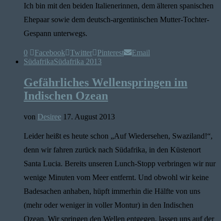
Ich bin mit den beiden Italienerinnen, dem älteren spanischen
Ehepaar sowie dem deutsch-argentinischen Mutter-Tochter-
Gespann unterwegs.
0
Facebook
Twitter
Pinterest
Email
Südafrika
Südafrika 2013
Gefährliches Wellenspringen im
Indischen Ozean
von
Desiree
17. August 2013
Leider heißt es heute schon „Auf Wiedersehen, Swaziland!“,
denn wir fahren zurück nach Südafrika, in den Küstenort
Santa Lucia. Bereits unseren Lunch-Stopp verbringen wir nur
wenige Minuten vom Meer entfernt. Und obwohl wir keine
Badesachen anhaben, hüpft immerhin die Hälfte von uns
(mehr oder weniger in voller Montur) in den Indischen
Ozean. Wir springen den Wellen entgegen, lassen uns auf der