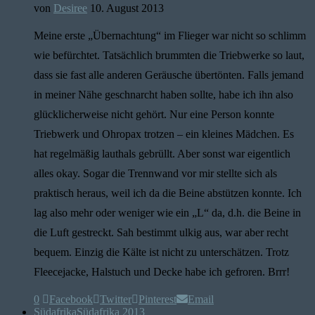
von
Desiree
10. August 2013
Meine erste „Übernachtung“ im Flieger war nicht so schlimm
wie befürchtet. Tatsächlich brummten die Triebwerke so laut,
dass sie fast alle anderen Geräusche übertönten. Falls jemand
in meiner Nähe geschnarcht haben sollte, habe ich ihn also
glücklicherweise nicht gehört. Nur eine Person konnte
Triebwerk und Ohropax trotzen – ein kleines Mädchen. Es
hat regelmäßig lauthals gebrüllt. Aber sonst war eigentlich
alles okay. Sogar die Trennwand vor mir stellte sich als
praktisch heraus, weil ich da die Beine abstützen konnte. Ich
lag also mehr oder weniger wie ein „L“ da, d.h. die Beine in
die Luft gestreckt. Sah bestimmt ulkig aus, war aber recht
bequem. Einzig die Kälte ist nicht zu unterschätzen. Trotz
Fleecejacke, Halstuch und Decke habe ich gefroren. Brrr!
0
Facebook
Twitter
Pinterest
Email
Südafrika
Südafrika 2013