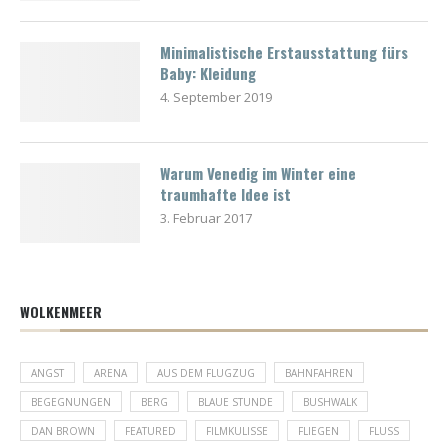
Minimalistische Erstausstattung fürs
Baby: Kleidung
4. September 2019
Warum Venedig im Winter eine
traumhafte Idee ist
3. Februar 2017
WOLKENMEER
ANGST
ARENA
AUS DEM FLUGZUG
BAHNFAHREN
BEGEGNUNGEN
BERG
BLAUE STUNDE
BUSHWALK
DAN BROWN
FEATURED
FILMKULISSE
FLIEGEN
FLUSS