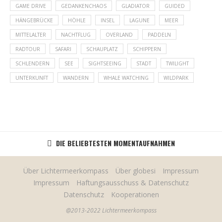
GAME DRIVE
GEDANKENCHAOS
GLADIATOR
GUIDED
HÄNGEBRÜCKE
HÖHLE
INSEL
LAGUNE
MEER
MITTELALTER
NACHTFLUG
OVERLAND
PADDELN
RADTOUR
SAFARI
SCHAUPLATZ
SCHIPPERN
SCHLENDERN
SEE
SIGHTSEEING
STADT
TWILIGHT
UNTERKUNFT
WANDERN
WHALE WATCHING
WILDPARK
DIE BELIEBTESTEN MOMENTAUFNAHMEN
Über Lichtermeerkompass
Über globesi
Impressum
Impressum
Haftungsausschuss & Datenschutz
Datenschutz
Kooperationen
@2013-2022 Lichtermeerkompass