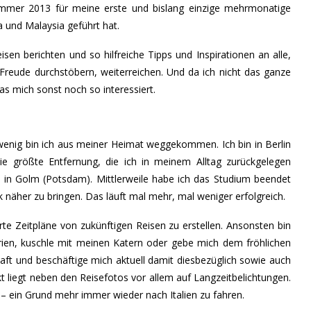
ommer 2013 für meine erste und bislang einzige mehrmonatige
a
und
Malaysia
geführt hat.
n berichten und so hilfreiche Tipps und Inspirationen an alle,
Freude durchstöbern, weiterreichen. Und da ich nicht das ganze
as mich sonst noch so interessiert.
wenig bin ich aus meiner Heimat weggekommen. Ich bin in Berlin
ie größte Entfernung, die ich in meinem Alltag zurückgelegen
 in Golm (Potsdam). Mittlerweile habe ich das Studium beendet
näher zu bringen. Das läuft mal mehr, mal weniger erfolgreich.
erte Zeitpläne von zukünftigen Reisen zu erstellen. Ansonsten bin
Serien, kuschle mit meinen Katern oder gebe mich dem fröhlichen
aft und beschäftige mich aktuell damit diesbezüglich sowie auch
 liegt neben den Reisefotos vor allem auf Langzeitbelichtungen.
– ein Grund mehr immer wieder nach Italien zu fahren.