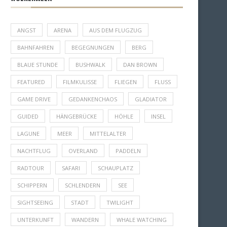
ANGST
ARENA
AUS DEM FLUGZUG
BAHNFAHREN
BEGEGNUNGEN
BERG
BLAUE STUNDE
BUSHWALK
DAN BROWN
FEATURED
FILMKULISSE
FLIEGEN
FLUSS
GAME DRIVE
GEDANKENCHAOS
GLADIATOR
GUIDED
HÄNGEBRÜCKE
HÖHLE
INSEL
LAGUNE
MEER
MITTELALTER
NACHTFLUG
OVERLAND
PADDELN
RADTOUR
SAFARI
SCHAUPLATZ
SCHIPPERN
SCHLENDERN
SEE
SIGHTSEEING
STADT
TWILIGHT
UNTERKUNFT
WANDERN
WHALE WATCHING