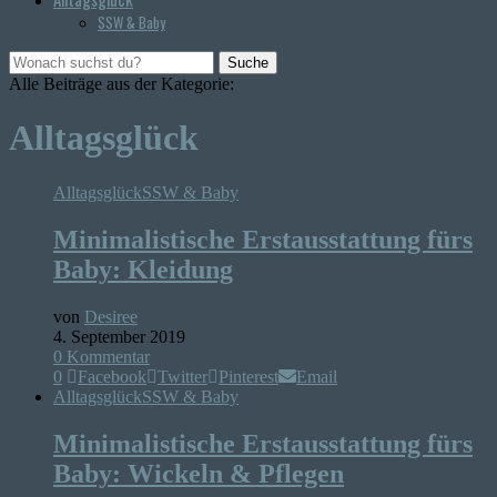
SSW & Baby
Suche
Alle Beiträge aus der Kategorie:
Alltagsglück
Alltagsglück
SSW & Baby
Minimalistische Erstausstattung fürs
Baby: Kleidung
von
Desiree
4. September 2019
0 Kommentar
0
Facebook
Twitter
Pinterest
Email
Alltagsglück
SSW & Baby
Minimalistische Erstausstattung fürs
Baby: Wickeln & Pflegen