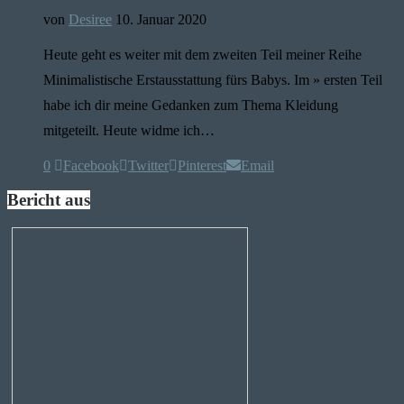
von
Desiree
10. Januar 2020
Heute geht es weiter mit dem zweiten Teil meiner Reihe
Minimalistische Erstausstattung fürs Babys. Im » ersten Teil
habe ich dir meine Gedanken zum Thema Kleidung
mitgeteilt. Heute widme ich…
0
Facebook
Twitter
Pinterest
Email
Bericht aus