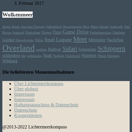
3. Februar 2017
Wolkenmeer
Angst
Arena
Aus dem Flugzug
bahnfahren
Begegnungen
Berg
Blaue Stunde
bushwalk
Dan
Game Drive
Fluss
Brown
featured
Filmkulisse
Fliegen
Gedankenchaos
Gladiator
Meer
Insel
Lagune
Guided
Mittelalter
Nachtflug
Hängebrücke
Höhle
Overland
Schippern
Safari
Radtour
Schauplatz
paddeln
schlendern
Stadt
Wandern
See
sightseeing
Twilight
Unterkunft
Whale Watching
Wildpark
Die beliebtesten Momentaufnahmen
Über Lichtermeerkompass
Über globesi
Impressum
Impressum
Haftungsausschuss & Datenschutz
Datenschutz
Kooperationen
@2013-2022 Lichtermeerkompass