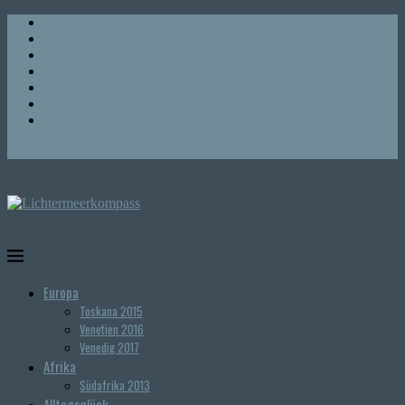
Über Lichtermeerkompass
Über globesi
Impressum
Impressum
Haftungsausschuss & Datenschutz
Datenschutz
Kooperationen
Europa
Toskana 2015
Venetien 2016
Venedig 2017
Afrika
Südafrika 2013
Alltagsglück