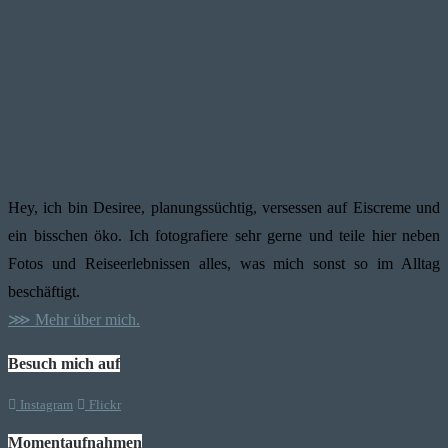
Hey, ich bin Desiree, planungssüchtig, versessen auf Eiscreme und
ein bisschen öko. Ich fotografiere sehr gerne und teile hier neben
Fotos und Reiseerlebnissen alles, was mich sonst so im Alltag
beschäftigt.
⋙ Mehr über mich.
Besuch mich auf
Instagram
Flickr
Momentaufnahmen