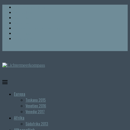
Über Lichtermeerkompass
Über globesi
Impressum
Impressum
Haftungsausschuss & Datenschutz
Datenschutz
Kooperationen
Europa
Toskana 2015
Venetien 2016
Venedig 2017
Afrika
Südafrika 2013
Alltagsglück