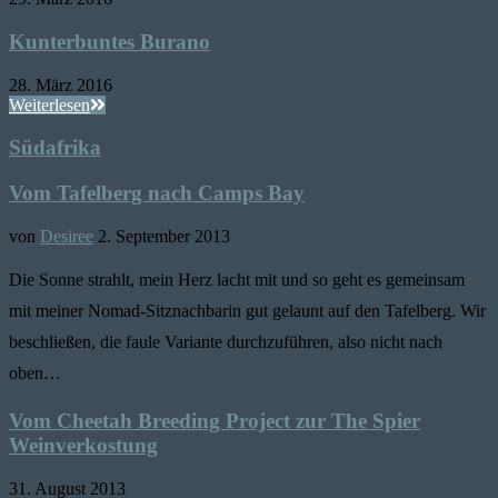
Kunterbuntes Burano
28. März 2016
Weiterlesen
Südafrika
Vom Tafelberg nach Camps Bay
von
Desiree
2. September 2013
Die Sonne strahlt, mein Herz lacht mit und so geht es gemeinsam
mit meiner Nomad-Sitznachbarin gut gelaunt auf den Tafelberg. Wir
beschließen, die faule Variante durchzuführen, also nicht nach
oben…
Vom Cheetah Breeding Project zur The Spier
Weinverkostung
31. August 2013