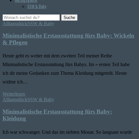
SSW & Baby
Suche
Alltagsglück
SSW & Baby
Minimalistische Erstausstattung fürs Baby: Wickeln
& Pflegen
Heute geht es weiter mit dem zweiten Teil meiner Reihe
Minimalistische Erstausstattung fürs Babys. Im » ersten Teil habe
ich dir meine Gedanken zum Thema Kleidung mitgeteilt. Heute
widme ich…
Weiterlesen
Alltagsglück
SSW & Baby
Minimalistische Erstausstattung fürs Baby:
Kleidung
Ich war schwanger. Und das im siebten Monat. So langsam wurde