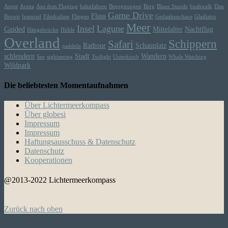
Angst
Arena
Aus dem Flugzug
bahnfahren
Begegnungen
Berg
Blaue Stunde
bushwalk
Dan
Game Drive
Fluss
Brown
featured
Filmkulisse
Fliegen
Gedankenchaos
Gladiator
Meer
Insel
Lagune
Guided
Mittelalter
Nachtflug
Hängebrücke
Höhle
Overland
Schippern
Safari
Radtour
Schauplatz
paddeln
schlendern
Stadt
Wandern
See
sightseeing
Twilight
Unterkunft
Whale Watching
Wildpark
Die beliebtesten Momentaufnahmen
Über Lichtermeerkompass
Über globesi
Impressum
Impressum
Haftungsausschuss & Datenschutz
Datenschutz
Kooperationen
@2013-2022 Lichtermeerkompass
Zurück nach oben