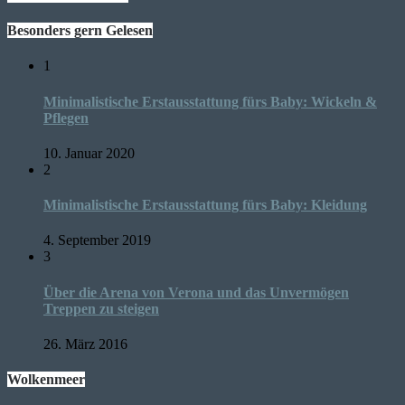
Besonders gern Gelesen
1
Minimalistische Erstausstattung fürs Baby: Wickeln &
Pflegen
10. Januar 2020
2
Minimalistische Erstausstattung fürs Baby: Kleidung
4. September 2019
3
Über die Arena von Verona und das Unvermögen
Treppen zu steigen
26. März 2016
Wolkenmeer